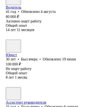
Водитель
41
год
•
Обновлено
4 августа
80 000
₽
Активно ищет работу
Общий опыт
14
лет
11
месяцев
Юрист
30
лет
•
Был
вчера
•
Обновлено
19 июня
100 000
₽
Не ищет работу
Общий опыт
8
лет
1
месяц
Ассистент руководителя
31
год
•
Была
вчера
•
Обновлено
6 апреля