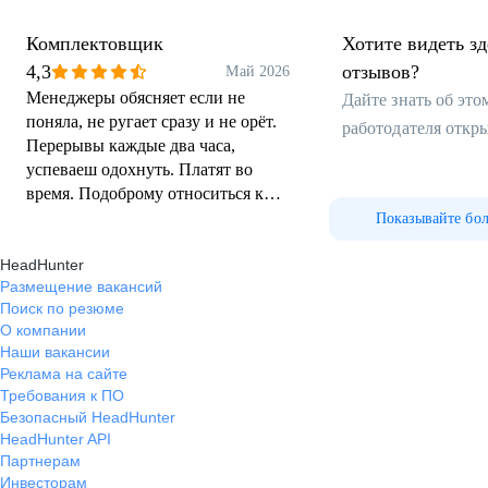
Комплектовщик
Хотите видеть з
4,3
отзывов?
Май 2026
Менеджеры обясняет если не
Дайте знать об эт
поняла, не ругает сразу и не орёт.
работодателя откр
Перерывы каждые два часа,
успеваеш одохнуть. Платят во
время. Подоброму относиться к
рабочим. Есль и не копейка то
Показывайте бо
советом и быстр подмену найдут
HeadHunter
когда надо срочно выходной.
Размещение вакансий
Поиск по резюме
О компании
Наши вакансии
Реклама на сайте
Требования к ПО
Безопасный HeadHunter
HeadHunter API
Партнерам
Инвесторам