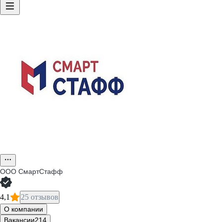
ООО
СмартСтафф
4,1
25 отзывов
О компании
Вакансии
214