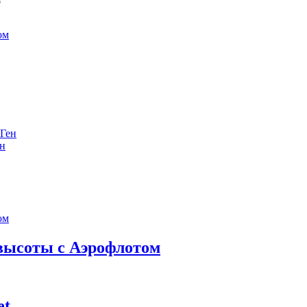
е
ен
 высоты с Аэрофлотом
et