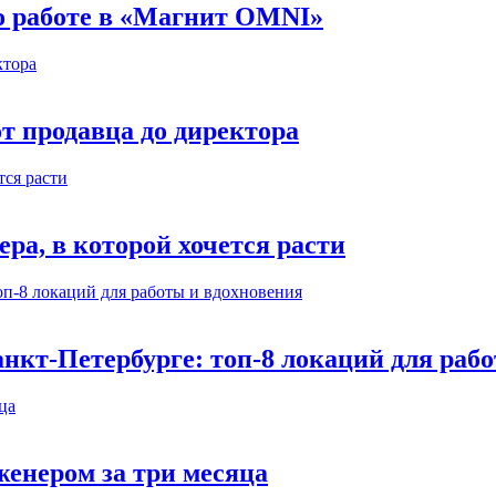
 о работе в «Магнит OMNI»
т продавца до директора
а, в которой хочется расти
нкт-Петербурге: топ-8 локаций для раб
енером за три месяца