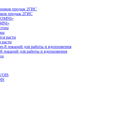
ников продаж 2ГИС
OMNI»
ора
 расти
-8 локаций для работы и вдохновения
OIS