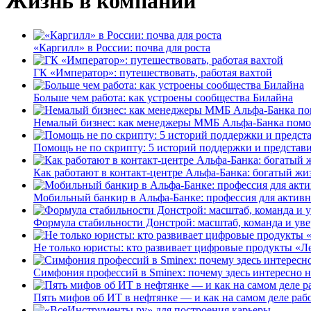
Жизнь в компании
«Каргилл» в России: почва для роста
ГК «Император»: путешествовать, работая вахтой
Больше чем работа: как устроены сообщества Билайна
Немалый бизнес: как менеджеры ММБ Альфа-Банка помо
Помощь не по скрипту: 5 историй поддержки и представ
Как работают в контакт-центре Альфа-Банка: богатый жи
Мобильный банкир в Альфа-Банке: профессия для актив
Формула стабильности Донстрой: масштаб, команда и уве
Не только юристы: кто развивает цифровые продукты «Ле
Симфония профессий в Sminex: почему здесь интересно н
Пять мифов об ИТ в нефтянке — и как на самом деле работ