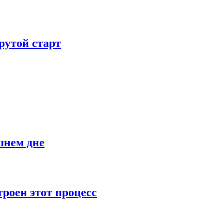
рутой старт
шнем дне
роен этот процесс