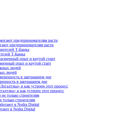
гают предпринимателям расти
ителей Т-Банка
зненный опыт и крутой старт
ных людей
ренность в завтрашнем дне
галтэка» и как устроен этот процесс
е только строителям
ают в Nedra Digital