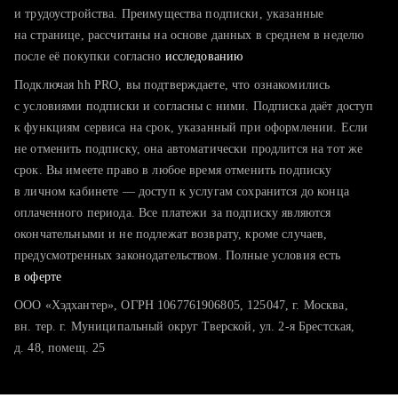
тратите много времени на поиск и вручную поднимаете
и трудоустройства. Преимущества подписки, указанные
резюме
на странице, рассчитаны на основе данных в среднем в неделю
после её покупки согласно
хотите сравнить себя с конкурентами и оценить шансы
исследованию
Подключая hh PRO, вы подтверждаете, что ознакомились
с условиями подписки и согласны с ними. Подписка даёт доступ
к функциям сервиса на срок, указанный при оформлении. Если
не отменить подписку, она автоматически продлится на тот же
срок. Вы имеете право в любое время отменить подписку
в личном кабинете — доступ к услугам сохранится до конца
оплаченного периода. Все платежи за подписку являются
окончательными и не подлежат возврату, кроме случаев,
предусмотренных законодательством. Полные условия есть
в оферте
ООО «Хэдхантер», ОГРН 1067761906805, 125047, г. Москва,
вн. тер. г. Муниципальный округ Тверской, ул. 2-я Брестская,
д. 48, помещ. 25