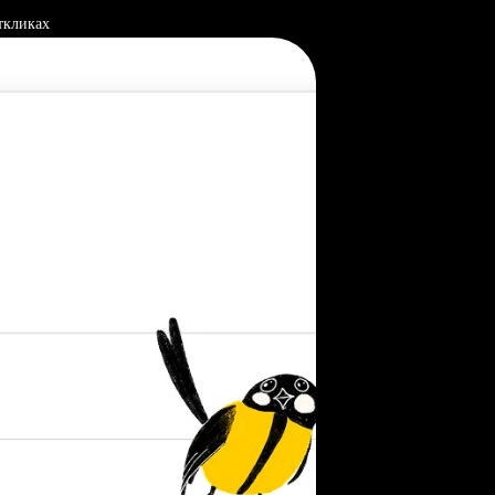
ткликах