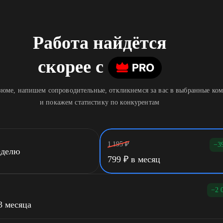
Работа найдётся
скорее
c
юме, напишем сопроводительные, откликнемся за вас в выбранные ко
и покажем статистику по конкурентам
1 195
₽
−3
еделю
799
₽
в месяц
−2 
3 месяца