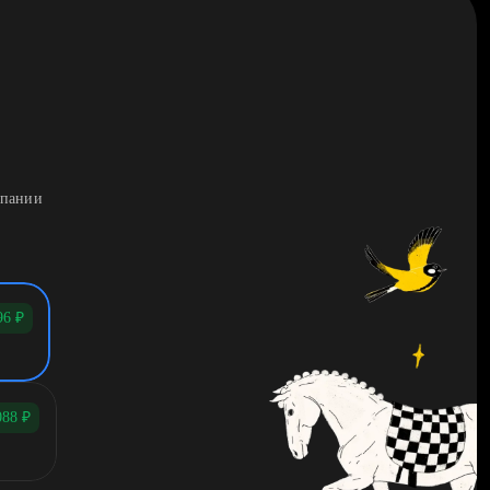
мпании
96
₽
088
₽