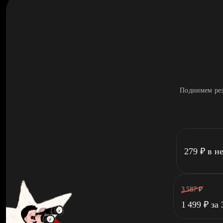
Поднимем рез
279
₽
в н
3 587
₽
1 499
₽
за 