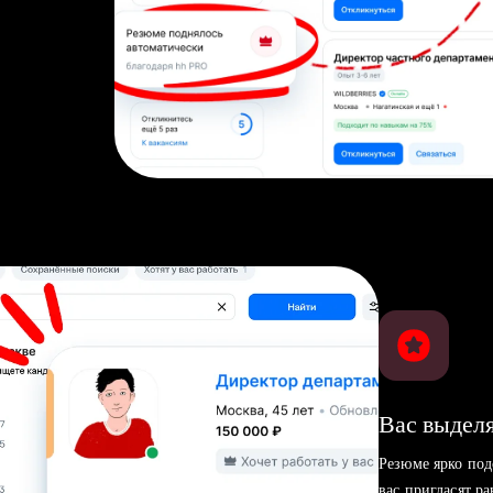
Вас выделя
Резюме ярко под
вас пригласят р